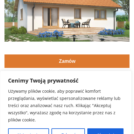
Zamów
Cenimy Twoją prywatność
Domek-Projekty
Używamy plików cookie, aby poprawić komfort
przeglądania, wyświetlać spersonalizowane reklamy lub
Jerzy Berezowski
treści oraz analizować nasz ruch. Klikając "Akceptuj
ul. Łagodna 6, 34-325 Łodygowice
wszystko", wyrażasz zgodę na korzystanie przez nas z
plików cookie.
601 50-80-12
domek@domek.net.pl